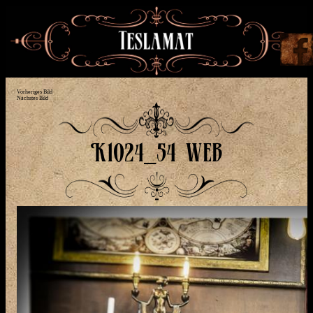
Vorheriges Bild
Nächstes Bild
K1024_54 web