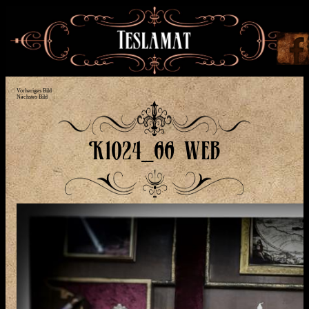
Vorheriges Bild
Nächstes Bild
K1024_66 web