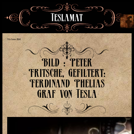
Nächstes Bild
Bild : Peter
Fritsche, Gefiltert:
Ferdinand Phelias
Graf von Tesla